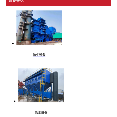
猜你喜欢
除尘设备
除尘设备