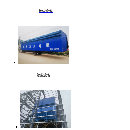
除尘设备
除尘设备