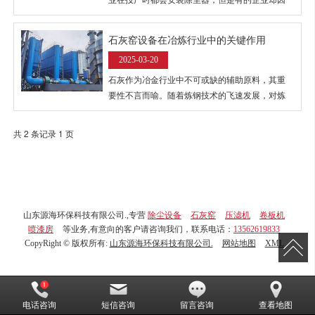
业在投产时都会安装除尘器，但是有的企业却因
为缺乏管理，在除尘布袋老化以后会出现一些问
题，有的企业还因此被勒令停业整改。
石灰窑设备在冶炼行业中的关键作用
2025-03-20
石灰作为冶金行业中不可或缺的辅助原料，其重
要性不言而喻。随着炼钢技术的飞速发展，对炼
钢脱硫用石灰的性能提出了更为严格的要求。同
时，炼铁原料的熟料化趋势也促使烧结矿质量的
共 2 条记录 1 页
提升，进而对烧结用石灰的质量提出了新标准。
山东源海环保科技有限公司.,专营
除尘设备
石灰窑
压滤机
卷板机
喷漆房
等业务,有意向的客户请咨询我们，联系电话：
13562619833
CopyRight © 版权所有:
山东源海环保科技有限公司.
网站地图
XML
电话咨询
短信咨询
留言咨询
查看地图