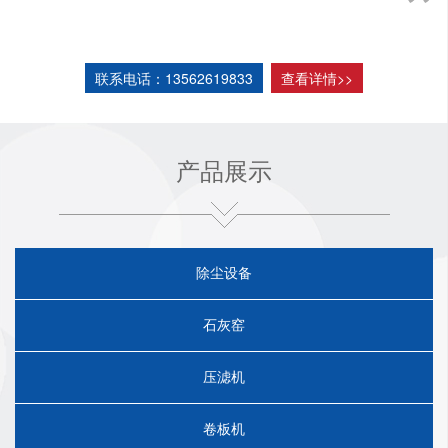
园，现有职工62人，其中具有高、中级技术职称的专业技
术人员10人。新老厂区占地30亩，注册资金2015万元。
公司主要从事于大气烟尘治理的设计、设备制造及工
联系电话：13562619833
查看详情>>
程生产安装、调试服务于一体的国内知名企业。各种钢
厂、电厂、铁厂、矿山、建材行业的除尘，以及焊接烟
气，电炉烟气等的烟气治理。主要生产安装各种烟气工况
产品展示
的布袋除尘器，湿式除尘，以及脱硫、脱硝设备。
公司年生产能力近千台（套），年产值9000万元。产
品服务范围涉及建材、电力、化工、煤炭、冶金、矿山、
粮食、纺织、化工等多个领域，畅销全国主要省（市）、
自治区，并远销多个国家，受到了国内外用户的好评。
除尘设备
经过多年的发展及科技创新，公司在多家企业中运行
良好，效果显著。产品技术性能达到国内优良水平，主要
石灰窑
经济技术指标在全国同行业名列前茅。
公司始终坚持“诚实为本、客户至上”的服务宗旨。坚
压滤机
守“以优良的产品奉献用户，以完善的服务回报顾客”的承
诺，不断推进技术进步，增加产品科技含量，为国内外用
户竭诚服务共谋发展！
卷板机